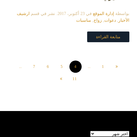
بواسطة
إدارة الموقع
في
23 أكتوبر، 2017
. نشر في قسم
ارشيف
الأخبار
,
دعوات
,
زواج
,
مناسبات
متابعة القراءة
...
7
6
5
4
...
1
11
الأرشيف