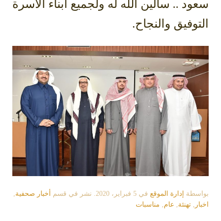
سعود .. سألين الله له ولجميع أبناء الاسرة
التوفيق والنجاح.
بواسطة
إدارة الموقع
في
5 فبراير، 2020
. نشر في قسم
أخبار صحفية
,
اخبار
,
تهنئة
,
عام
,
مناسبات