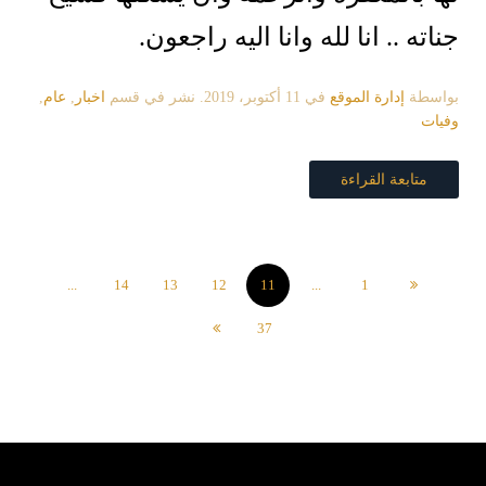
جناته .. انا لله وانا اليه راجعون.
بواسطة
إدارة الموقع
في
11 أكتوبر، 2019
. نشر في قسم
اخبار
,
عام
,
وفيات
متابعة القراءة
...
14
13
12
11
...
1
37