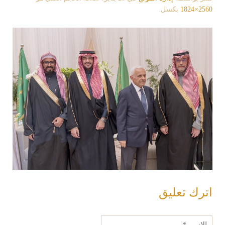
2560×1824
بكسل.
اترك تعليق