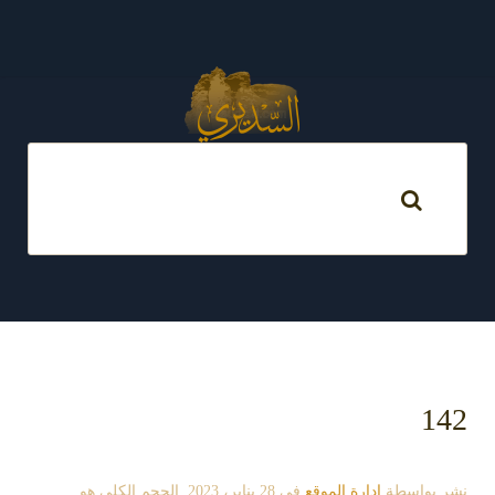
142
نشر بواسطة
إدارة الموقع
في
28 يناير، 2023
. الحجم الكلي هو