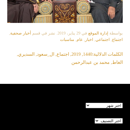
بواسطة
إدارة الموقع
في
29 يناير، 2019
. نشر في قسم
أخبار صحفية
,
اجتماع
,
اجتماعي
,
اخبار
,
عام
,
مناسبات
الكلمات الدلالية:
1440
,
2019
,
اجتماع
,
ال_سعود
,
السديري
,
الغاط
,
محمد بن عبدالرحمن
الأرشيف
تصنيفات