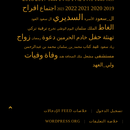
افراح
2022
اجتماع
2021
2020
2019
2023
السديري
ال_سعود
الأسرة
ال سعود
العود
الغاط
الملك سلمان
ترقية
تركي
تخرج
اليوم الوطني
حفل
زواج
دعوة
تهنئة
خادم الحرمين
رمضان
عيد
كتاب
محمد بن عبدالرحمن
سعود
محمد_بن_سلمان
زياد
وفاة
وفيات
مستشفى
مشعل
هند
ملك الصحافة
ولي_العهد
تسجيل الدخول
خلاصات FEED الإدخالات
خلاصة التعليقات
WORDPRESS.ORG