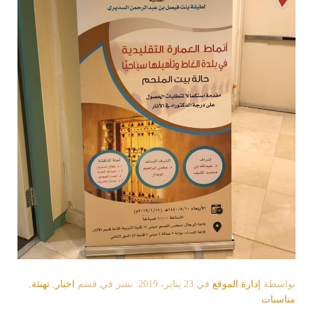
بواسطة
إدارة الموقع
في
23 يناير، 2019
. نشر في قسم
اخبار
,
تهنئة
,
مناسبات