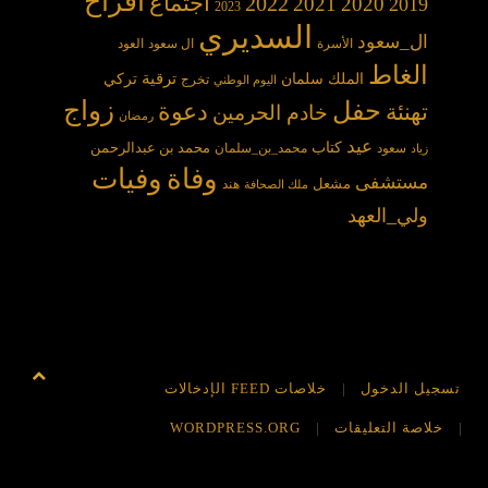
افراح
2022
اجتماع
2021
2020
2019
2023
السديري
ال_سعود
الأسرة
ال سعود
العود
الغاط
الملك سلمان
ترقية
تركي
تخرج
اليوم الوطني
حفل
زواج
دعوة
تهنئة
خادم الحرمين
رمضان
عيد
كتاب
محمد بن عبدالرحمن
سعود
محمد_بن_سلمان
زياد
وفاة
وفيات
مستشفى
مشعل
هند
ملك الصحافة
ولي_العهد
تسجيل الدخول
خلاصات FEED الإدخالات
خلاصة التعليقات
WORDPRESS.ORG