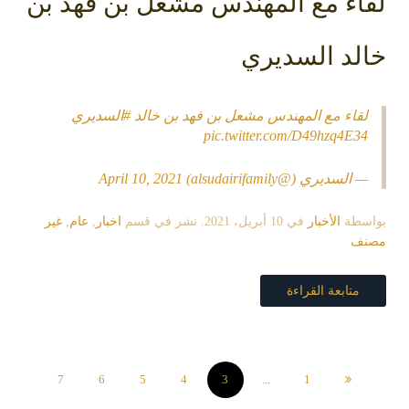
لقاء مع المهندس مشعل بن فهد بن
خالد السديري
لقاء مع المهندس مشعل بن فهد بن خالد
#السديري
pic.twitter.com/D49hzq4E34
— السديري (@alsudairifamily)
April 10, 2021
بواسطة
الأخبار
في
10 أبريل، 2021
. نشر في قسم
اخبار
,
عام
,
غير
مصنف
متابعة القراءة
7
6
5
4
3
...
1