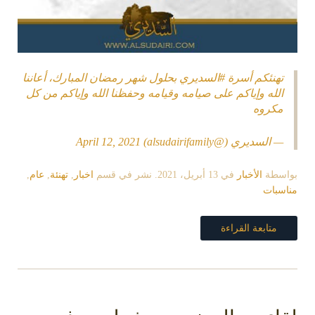
تهنئكم أسرة
#السديري
بحلول شهر رمضان المبارك، أعاننا
الله وإياكم على صيامه وقيامه وحفظنا الله وإياكم من كل
مكروه
— السديري (@alsudairifamily)
April 12, 2021
بواسطة
الأخبار
في
13 أبريل، 2021
. نشر في قسم
اخبار
,
تهنئة
,
عام
,
مناسبات
متابعة القراءة