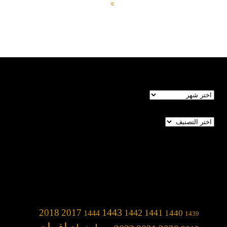
الأرشيف
تصنيفات
1443
2018
2017
1442
1441
1440
1444
1439