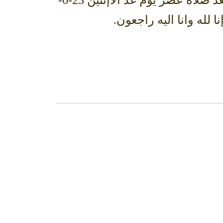
المولى له بالمغفرة والرحمة وأن يسكنه فسيح جناته وسيصلى عليه بعد صلاة عصر يوم غد الاإثنين 23-6-