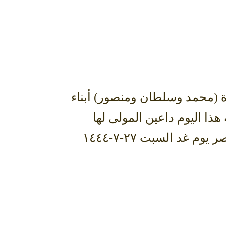
 (محمد وسلطان ومنصور) أبناء
هذا اليوم داعين المولى لها
بالمغفرة والرحمة وأن يسكنها فسيح جناته. وسيصلى عليها بعد صلاة عصر يوم غد السبت ٢٧-٧-١٤٤٤