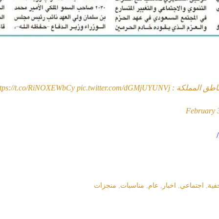
اطق المملكة :
pic.twitter.com/dGMjUYUNVj
ttps://t.co/RiNOXEWbCy
February 
فية
,
اجتماعي
,
اخبار
,
عام
,
مناسبات
,
منجزات