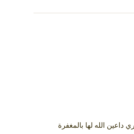
ي الفقيدة الأميرة منيرة بنت تركي بن أحمد ‎السديري داعين الله لها بالمغفرة