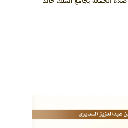
ح جناته وسيصلى عليهما يوم غد الموافق 10-7-1443 بعد صلاة الجمعة بجامع الملك خالد