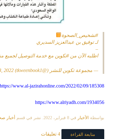
#تشخيص_الصحوة
لـ توفيق بن عبدالعزيز السديري
–
اطلبه الآن من
#تكوين
مع خدمة التوصيل لجميع من
— مجموعة تكوين للنشر (@tkweenbook1)
3, 2022
https://www.al-jazirahonline.com/2022/02/09/185308/
https://www.alriyadh.com/1934056
بواسطة
الأخبار
في
8 فبراير، 2022
. نشر في قسم
أخبار صح
4 تعليقات
متابعة القراءة