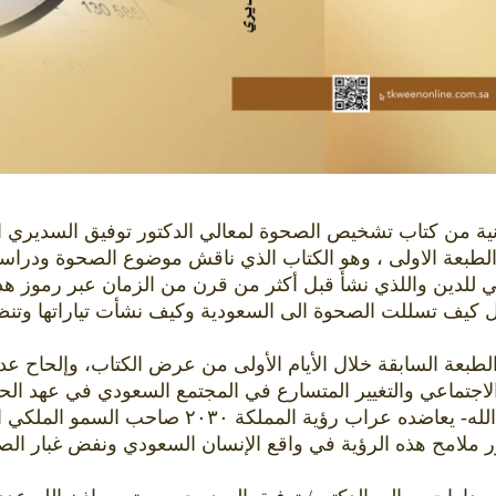
 من كتاب تشخيص الصحوة لمعالي الدكتور توفيق السديري است
لطبعة الاولى ، وهو الكتاب الذي ناقش موضوع الصحوة ودراست
 للدين واللذي نشأ قبل أكثر من قرن من الزمان عبر رموز ه
 تسللت الصحوة الى السعودية وكيف نشأت تياراتها وتنظيماتها
د الطبعة السابقة خلال الأيام الأولى من عرض الكتاب، وإلحاح ع
لاجتماعي والتغيير المتسارع في المجتمع السعودي في عهد الح
الشريفين الملك سلمان بن عبدالعزيز – حفظه الله- 
ر ملامح هذه الرؤية في واقع الإنسان السعودي ونفض غبار الص