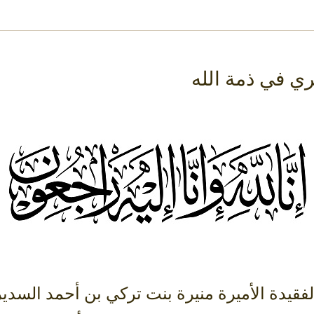
ري في ذمة الله
‏تنعي أسرة السدير