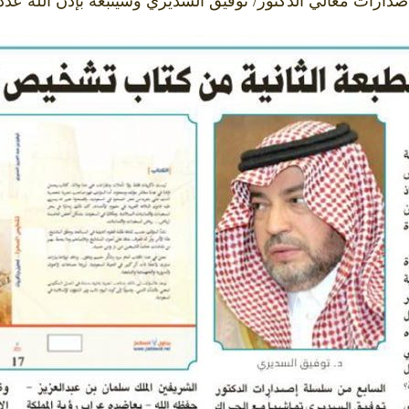
صدارات معالي الدكتور/ توفيق السديري وسيتبعه بإذن الله عد