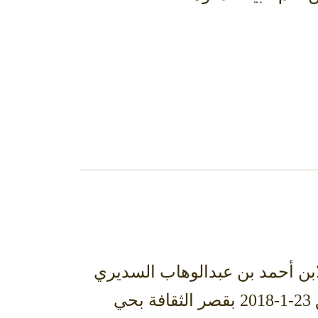
ابن أحمد بن عبدالوهاب السديري
وذلك بعد صلاة العشاء من مساء يوم الثلاثاء 6-5-1439هـ الموافق 23-1-2018 بقصر الثقافة بحي