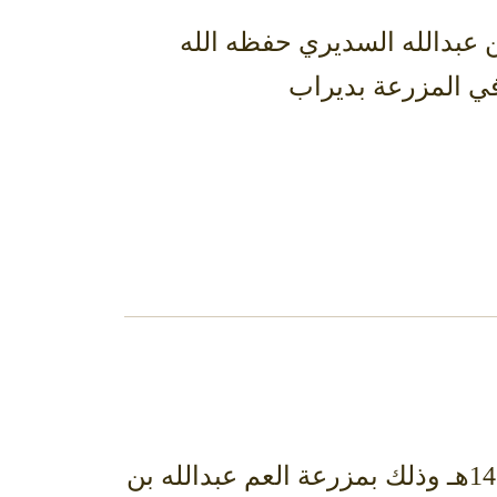
 عبدالله السديري حفظه الله
في المزرعة بديراب
يسرنا دعوتكم لحضور اجتماع الاسرة السنوي بتاريخ 9-12-2017 م الموافق 21-3-1439هـ وذلك بمزرعة العم عبدالله بن