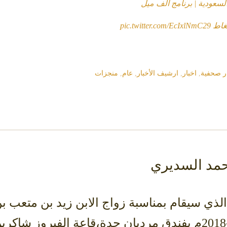
السعودية | برنامج ألف ميل
غاط
pic.twitter.com/EcIxlNmC29
ر صحفية
,
اخبار
,
ارشيف الأخبار
,
عام
,
منجزات
حمد السديري
لذي سيقام بمناسبة زواج الابن زيد بن متعب 