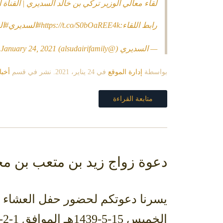
لقاء معالي الوزير تركي بن خالد السديري | القناة 
رابط اللقاء:
https://t.co/S0bOaREE4k
#السديري
#ال
— السديري (@alsudairifamily)
January 24, 2021
بواسطة
إدارة الموقع
في
24 يناير، 2021
. نشر في قسم
أخبا
متابعة القراءة
دعوة زواج زيد بن متعب بن م
يسرنا دعوتكم لحضور حفل العشاء ا
الخميس 15-5-1439هـ الموافق 1-2-2018م بفندق مرديان جدة،قاعة الفيروز شاكرين لكم تلبية الدعوة.