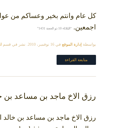
كل عام وانتم بخير وعساكم من عواده 
اجمعين.
“الثلاثاء 10 ذو الحجة 1431”
بواسطة
إدارة الموقع
في
16 نوفمبر، 2010
. نشر في قسم
ا
متابعة القراءة
رزق الاخ ماجد بن مساعد بن خ
رزق الاخ ماجد بن مساعد بن خالد ال