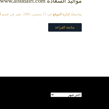
مواليد السعادة www.alsudairi.com
بواسطة
إدارة الموقع
في
13 سبتمبر، 2009
. نشر في قسم
ا
متابعة القراءة
الأرشيف