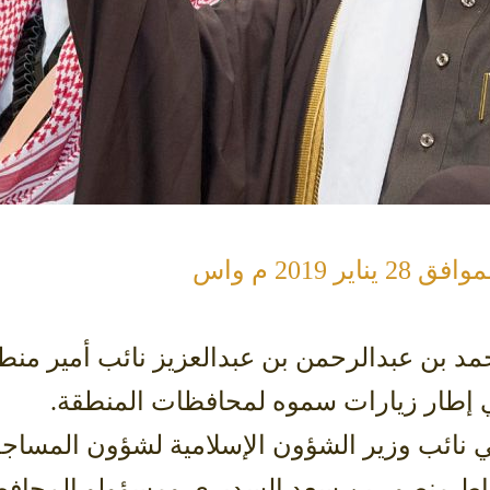
د بن عبدالرحمن بن عبدالعزيز نائب أمير منط
في إطار زيارات سموه لمحافظات المنطقة.
 نائب وزير الشؤون الإسلامية لشؤون المساجد 
غاط منصور بن سعد السديري ومسؤولو المحافظ