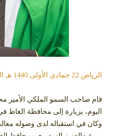
الرياض 22 جمادى الأولى 1440 هـ الموافق 28 يناير 2019 م واس
قام صاحب السمو الملكي الأمير محم
اليوم، بزيارة إلى محافظة الغاط 
وكان في استقباله لدى وصوله معالي
بن عبدالعزيز السديري ومحافظ ال