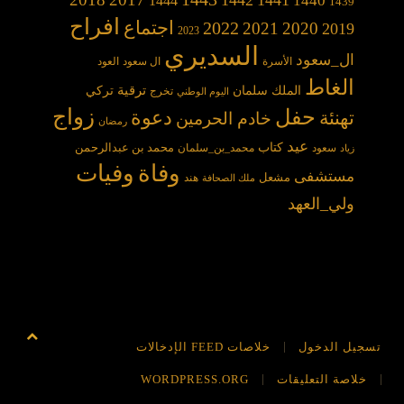
1444
1439
افراح
2022
اجتماع
2021
2020
2019
2023
السديري
ال_سعود
الأسرة
ال سعود
العود
الغاط
الملك سلمان
ترقية
تركي
تخرج
اليوم الوطني
حفل
زواج
دعوة
تهنئة
خادم الحرمين
رمضان
عيد
كتاب
محمد بن عبدالرحمن
سعود
محمد_بن_سلمان
زياد
وفاة
وفيات
مستشفى
مشعل
هند
ملك الصحافة
ولي_العهد
تسجيل الدخول
خلاصات FEED الإدخالات
خلاصة التعليقات
WORDPRESS.ORG