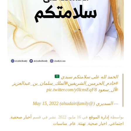
الحمد لله على سلامتكم سيدي
#خادم_الحرمين_الشريفين
#الملك_سلمان_بن_عبدالعزيز
#آل_سعود
pic.twitter.com/y0lcnsEqF8
— السديري (@alsudairifamily)
May 15, 2022
بواسطة
إدارة الموقع
في
16 مايو، 2022
. نشر في قسم
أخبار صحفية
,
اجتماعي
,
اخبار صحية
,
تهنئة
,
عام
,
مناسبات