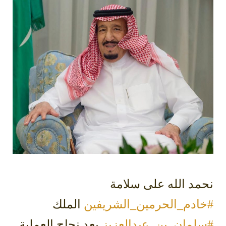
نحمد الله على سلامة
#خادم_الحرمين_الشريفين
‬⁩ الملك
#سلمان_بن_عبدالعزيز
‬⁩ بعد نجاح العملية