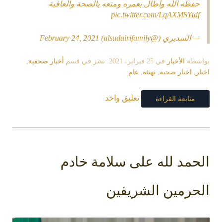
حفظه الله وأطال بعمره ومتعه بالصحة والعافية
pic.twitter.com/LqAXMSYtdf
— السديري (@alsudairifamily)
February 24, 2021
بواسطة
الأخبار
في
25 فبراير، 2021
. نشر في قسم
أخبار صحفية
,
اخبار
,
اخبار صحية
,
تهنئة
,
عام
تعليق واحد
متابعة القراءة
الحمد لله على سلامة خادم
الحرمين الشريفين