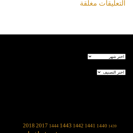
التعليقات مغلقة
الأرشيف
تصنيفات
1443
2018
2017
1442
1441
1440
1444
1439