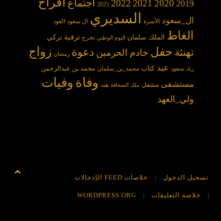
افراح
2022
اجتماع
2021
2020
2019
2023
السديري
ال_سعود
الأسرة
ال سعود
العود
الغاط
الملك سلمان
ترقية
تركي
تخرج
اليوم الوطني
حفل
زواج
دعوة
تهنئة
خادم الحرمين
رمضان
عيد
كتاب
محمد بن عبدالرحمن
سعود
محمد_بن_سلمان
زياد
وفاة
وفيات
مستشفى
مشعل
هند
ملك الصحافة
ولي_العهد
تسجيل الدخول
خلاصات FEED الإدخالات
خلاصة التعليقات
WORDPRESS.ORG