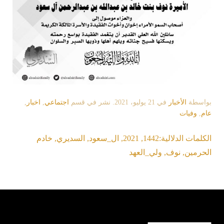
بواسطة
الأخبار
في
21 يوليو، 2021
. نشر في قسم
اجتماعي
,
اخبار
,
عام
,
وفيات
الكلمات الدلالية:
1442
,
2021
,
ال_سعود
,
السديري
,
خادم
الحرمين
,
نوف
,
ولي_العهد