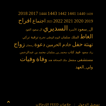
1443
2018
2017
1442
1441
1440
1444
1439
افراح
2022
اجتماع
2021
2020
2019
2023
السديري
ال_سعود
الأسرة
ال سعود
العود
الغاط
الملك سلمان
ترقية
تركي
تخرج
اليوم الوطني
حفل
زواج
دعوة
تهنئة
خادم الحرمين
رمضان
عيد
كتاب
محمد بن عبدالرحمن
سعود
محمد_بن_سلمان
زياد
وفاة
وفيات
مستشفى
مشعل
هند
ملك الصحافة
ولي_العهد
تسجيل الدخول
خلاصات FEED الإدخالات