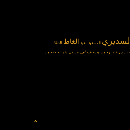
لسديري
الغاط
الملك
ال سعود
العود
مستشفى
مد بن عبدالرحمن
مشعل
هند
ملك الصحافة