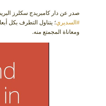
صدر عن دار كامبريدج سكلرز البريطانية كتاب: “Women and Radicaism in Saudi
#السديري
؛ يتناول التطرف بكل أبع
ومعاناة المجمتع منه.