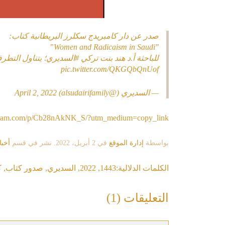
صدر عن دار كامبريدج سكلرز البريطانية كتاب:
"Women and Radicaism in Saudi”
للباحثة أ.د هند بنت تركي
#السديري
؛ يتناول التطر
pic.twitter.com/QKGQbQnUof
— السديري (@alsudairifamily)
April 2, 2022
agram.com/p/Cb28nAkNK_S/?utm_medium=copy_link
بواسطة
إدارة الموقع
في
2 أبريل، 2022
. نشر في قسم
أخبا
الكلمات الدلالية:
1443
,
2022
,
السديري
,
صدور كتاب
,
ك
التعليقات (1)