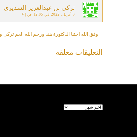
تركي بن عبدالعزيز السديري
3 أبريل، 2022 في 12:05 ص
|
#
وفق الله اختنا الدكتورة هند ورحم الله العم تركي و
التعليقات مغلقة
الأرشيف