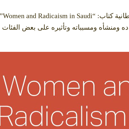
” للباحثة أ.د هند بنت تركي
اده ومنشأه ومسبباته وتأثيره على بعض الفئات ا