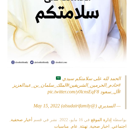
الحمد لله على سلامتكم سيدي
#خادم_الحرمين_الشريفين
#الملك_سلمان_بن_عبدالعزيز
#آل_سعود
pic.twitter.com/y0lcnsEqF8
— السديري (@alsudairifamily)
May 15, 2022
بواسطة
إدارة الموقع
في
16 مايو، 2022
. نشر في قسم
أخبار صحفية
,
اجتماعي
,
اخبار صحية
,
تهنئة
,
عام
,
مناسبات