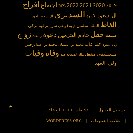
افراح
2022
اجتماع
2021
2020
2019
2023
السديري
ال_سعود
الأسرة
ال سعود
العود
الغاط
الملك سلمان
ترقية
تركي
تخرج
اليوم الوطني
حفل
زواج
دعوة
تهنئة
خادم الحرمين
رمضان
عيد
كتاب
محمد بن عبدالرحمن
سعود
محمد_بن_سلمان
زياد
وفاة
وفيات
مستشفى
مشعل
هند
ملك الصحافة
ولي_العهد
تسجيل الدخول
خلاصات FEED الإدخالات
خلاصة التعليقات
WORDPRESS.ORG