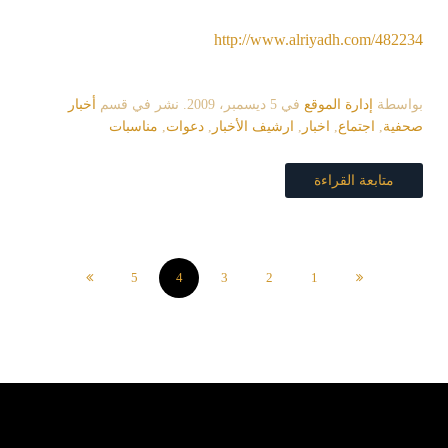
http://www.alriyadh.com/482234
بواسطة
إدارة الموقع
في
5 ديسمبر، 2009
. نشر في قسم
أخبار
صحفية
,
اجتماع
,
اخبار
,
ارشيف الأخبار
,
دعوات
,
مناسبات
متابعة القراءة
5
4
3
2
1