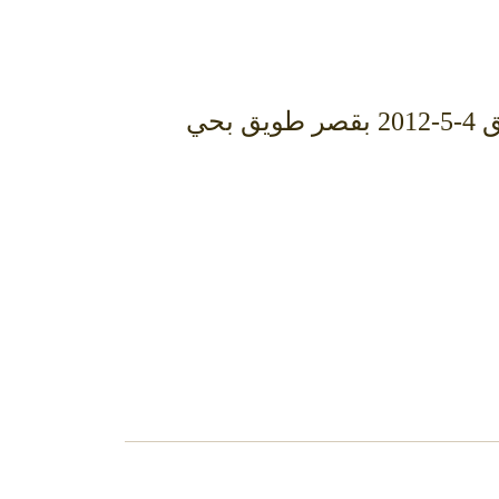
يسرنا دعوتكم لحضور زواج الابن فهد وذلك مساء يوم الجمعة 13-6-1433هـ الموافق 4-5-2012 بقصر طويق بحي