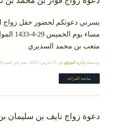
دعوة زواج فواز بن محمد بن 
متعب بن محمد السديري
بواسطة
إدارة الموقع
في
13 مارس، 2012
. نشر في قسم
اخ
متابعة القراءة
دعوة زواج نايف بن سليمان ب