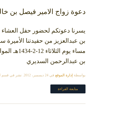
دعوة زواج الامير فيصل بن خال
يسرنا دعوتكم لحضور حفل العشاء ا
بن عبدالعزيز من حفيدتنا الأميرة 
بن عبدالرحمن السديري
بواسطة
إدارة الموقع
في
24 ديسمبر، 2012
. نشر في قسم
ا
متابعة القراءة