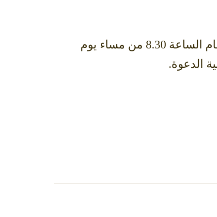
يسرني دعوتكم لحضور حفل زواج الابن سعد بن عبدالرحمن السديري وذلك في تمام الساعة 8.30 من مساء يوم