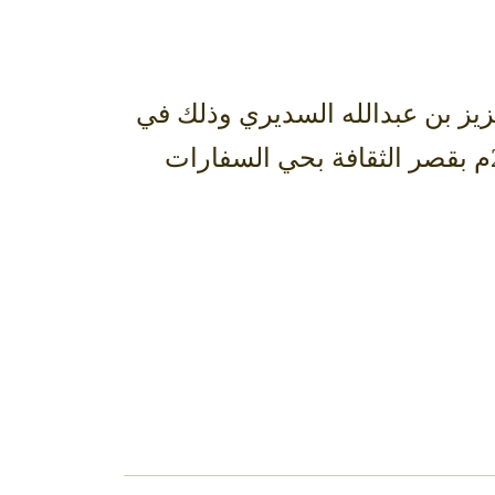
زيز بن عبدالله السديري وذلك في
تمام الساعة السابعة والنصف من مساء يوم الأحد 10-2-1434هـ الموفق23-12-2012م بقصر الثقافة بحي السفارات