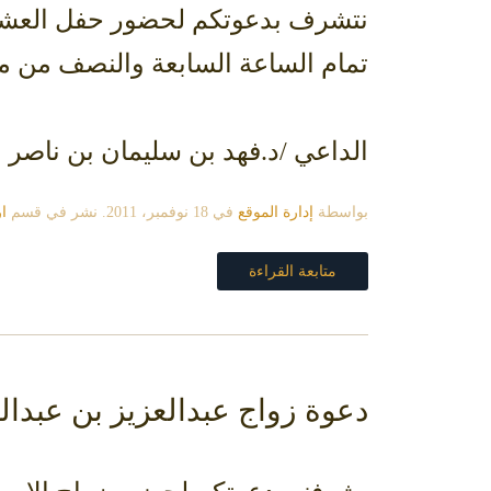
نتشرف بدعوتكم لحضور حفل العشاء 
تمام الساعة السابعة والنصف من مساء يوم الخميس 6-1-433
الداعي /د.فهد بن سليمان بن ناصر 
بواسطة
إدارة الموقع
في
18 نوفمبر، 2011
. نشر في قسم
ا
متابعة القراءة
دعوة زواج عبدالعزيز بن عبدا