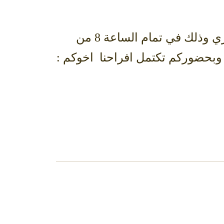
يسرني دعوتكم لحضور حفل زواج الاخ: فواز بن محمد بن تركي بن سليمان السديري وذلك في تمام الساعة 8 من
طويق بالحي الدبلوماسي وبحضوركم تكتمل افراحنا اخوكم :