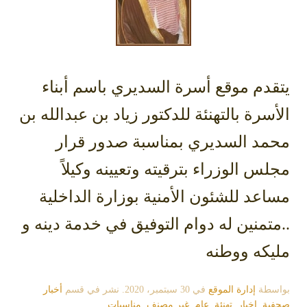
يتقدم موقع أسرة السديري
باسم أبناء
الأسرة بالتهنئة للدكتور زياد بن عبدالله بن
محمد السديري بمناسبة صدور قرار
مجلس الوزراء بترقيته وتعيينه وكيلاً
مساعد للشئون الأمنية بوزارة الداخلية
..متمنين له دوام التوفيق في خدمة دينه و
مليكه ووطنه
بواسطة
إدارة الموقع
في
30 سبتمبر، 2020
. نشر في قسم
أخبار
صحفية
,
اخبار
,
تهنئة
,
عام
,
غير مصنف
,
مناسبات