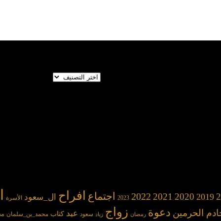
تصنيفات
ا
افراح
2022
اجتماع
2021
2020
2
2019
ال_سعود
2023
الأسرة
زواج
دعوة
ادم الحرمين
عيد
كتاب
مح
سعود
محمد_بن_سلمان
رمضان
زياد