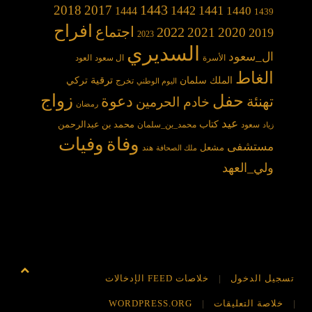
1443
2018
2017
1442
1441
1440
1444
1439
افراح
2022
اجتماع
2021
2020
2019
2023
السديري
ال_سعود
الأسرة
ال سعود
العود
الغاط
الملك سلمان
ترقية
تركي
تخرج
اليوم الوطني
حفل
زواج
دعوة
تهنئة
خادم الحرمين
رمضان
عيد
كتاب
محمد بن عبدالرحمن
سعود
محمد_بن_سلمان
زياد
وفاة
وفيات
مستشفى
مشعل
هند
ملك الصحافة
ولي_العهد
تسجيل الدخول
خلاصات FEED الإدخالات
خلاصة التعليقات
WORDPRESS.ORG