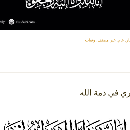
ار
,
عام
,
غير مصنف
,
وفيات
ي في ذمة الله