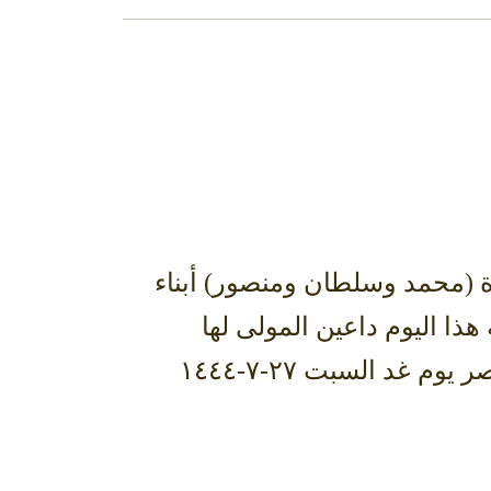
 (محمد وسلطان ومنصور) أبناء
هذا اليوم داعين المولى لها
بالمغفرة والرحمة وأن يسكنها فسيح جناته. وسيصلى عليها بعد صلاة عصر يوم غد السبت ٢٧-٧-١٤٤٤