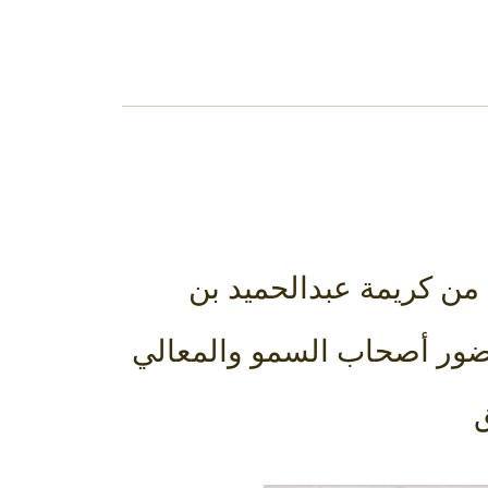
 من كريمة عبدالحميد بن
ين، أقيم الحفل يوم السبت ٢٣-٥-١٤٤٤، بحضور أصحاب السمو والمعالي
ق