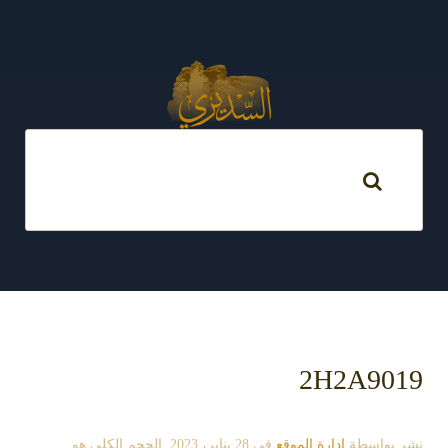
2H2A9019
نشر بواسطة
إدارة الموقع
في
28 يناير، 2023
. الحجم الكلي هو