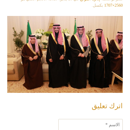
2560×1707
بكسل.
اترك تعليق