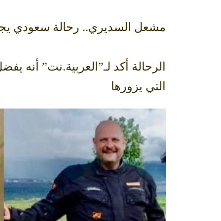
مشعل السديري.. رحالة سعودي يجول
الرحالة أكد لـ”العربية.نت” أنه يف
التي يزورها