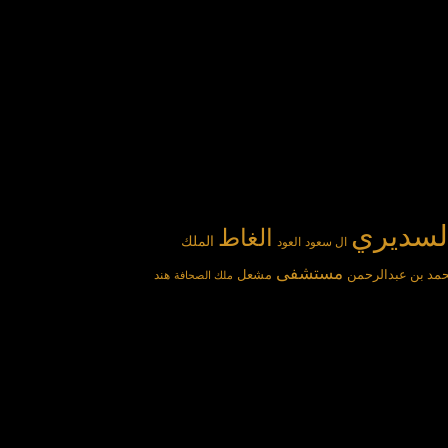
لسديري
الغاط
الملك
ال سعود
العود
مستشفى
مد بن عبدالرحمن
مشعل
هند
ملك الصحافة