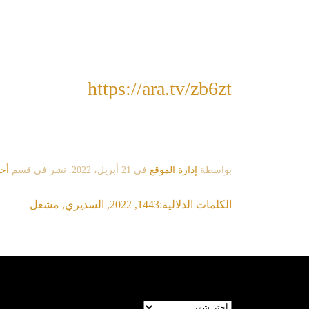
https://ara.tv/zb6zt
بواسطة
إدارة الموقع
في
21 أبريل، 2022
. نشر في قسم
أخ
الكلمات الدلالية:
1443
,
2022
,
السديري
,
مشعل
الأرشيف