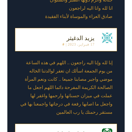
انا لله وانا اليه لراجعون
صادق العزاء والموساة لأبناء الفقيدة
يزيد الدغيثر
17 فبراير، 2023
|
#
إنا لله وإنا اليه راجعون .. اللهم في هذه الساعة
من يوم الجمعة اسألك ان تغفر لوالدتنا الخاله
موضي واجبر مصابنا جميعا .. كانت ونعم المرأة
الصالحة الكريمة المفرحة دائما اللهم اجعل ما
عملت في ميزان حسناتها وارحمها واغفر لها
واجعل ما اصابها رفعة في درجاتها واجمعنا بها في
مستقر رحمتك يا رب العالمين