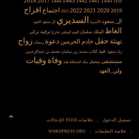
1443
2018
2017
1442
1441
1440
1444
1439
افراح
2022
اجتماع
2021
2020
2019
2023
السديري
ال_سعود
الأسرة
ال سعود
العود
الغاط
الملك سلمان
ترقية
تركي
تخرج
اليوم الوطني
حفل
زواج
دعوة
تهنئة
خادم الحرمين
رمضان
عيد
كتاب
محمد بن عبدالرحمن
سعود
محمد_بن_سلمان
زياد
وفاة
وفيات
مستشفى
مشعل
هند
ملك الصحافة
ولي_العهد
تسجيل الدخول
خلاصات FEED الإدخالات
خلاصة التعليقات
WORDPRESS.ORG