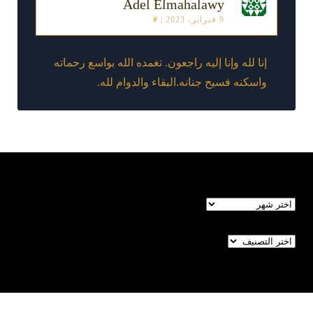
Adel Elmahalawy
9 فبراير، 2023
|
#
إنا لله وإنا إليه راجعون. تغمده الله بواسع رحماته
واسكنه فسيح جنانه.البقاء والدوام لله.
الأرشيف
تصنيفات