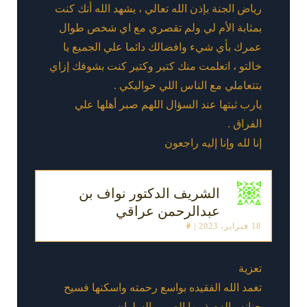
رياض الجنة بإذن الله تعالي ، يشهد الله أنك كنت
بمثابة الأم لي ولم تقصري مع اي شخص طوال
عمرك بأي شيء وافضالك دائما علي الجميع يا
خالتو ، اتعلمت منك كتير وكتير كنت بشوفك إزاي
بتتعاملي مع الناس اللي حواليكي .
يارب ثبتها عند السؤال اللهم صبر أهلها علي
الفراق .
إنا لله وإنا إليه راجعون
الشريف الدكتور نواف بن
عبدالرحمن عراقي
18 فبراير، 2023
|
#
تعزية
تغمد الله الفقيده بواسع رحمته واسكنها فسيح
جنانه والزم ذويها الصبر والسلوان