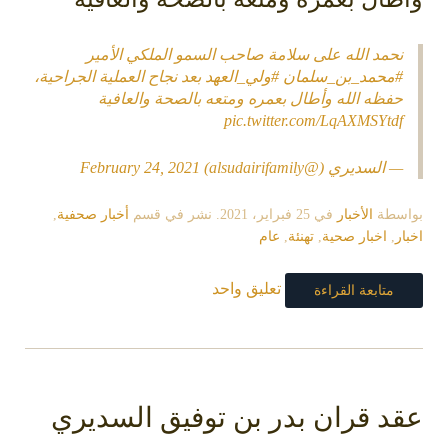
نحمد الله على سلامة صاحب السمو الملكي الأمير
#محمد_بن_سلمان
#ولي_العهد
بعد نجاح العملية الجراحية،
حفظه الله وأطال بعمره ومتعه بالصحة والعافية
pic.twitter.com/LqAXMSYtdf
— السديري (@alsudairifamily)
February 24, 2021
بواسطة
الأخبار
في
25 فبراير، 2021
. نشر في قسم
أخبار صحفية
,
اخبار
,
اخبار صحية
,
تهنئة
,
عام
تعليق واحد
متابعة القراءة
عقد قران بدر بن توفيق السديري