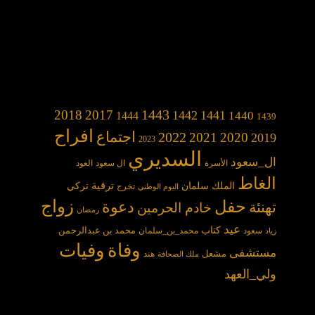
1443
2018
2017
1442
1441
1440
1444
1439
افراح
2022
اجتماع
2021
2020
2019
2023
السديري
ال_سعود
الأسرة
ال سعود
العود
الغاط
الملك سلمان
ترقية
تركي
تخرج
اليوم الوطني
حفل
زواج
دعوة
تهنئة
خادم الحرمين
رمضان
عيد
كتاب
محمد بن عبدالرحمن
سعود
محمد_بن_سلمان
زياد
وفاة
وفيات
مستشفى
مشعل
هند
ملك الصحافة
ولي_العهد