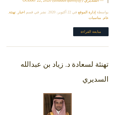
— السديري (@alsudairifamily)
October 22, 2020
بواسطة
إدارة الموقع
في
22 أكتوبر، 2020
. نشر في قسم
اخبار
,
تهنئة
,
عام
,
مناسبات
متابعة القراءة
تهنئة لسعادة د. زياد بن عبدالله
السديري