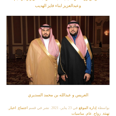
وعبدالعزيز ابناء فايز الهديب
العريس و عبدالله بن محمد السديري
بواسطة
إدارة الموقع
في
23 يناير، 2021
. نشر في قسم
اجتماع
,
اخبار
,
تهنئة
,
زواج
,
عام
,
مناسبات