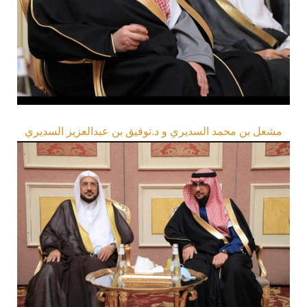
مشعل بن محمد السديري و د.توفيق بن عبدالعزيز السديري