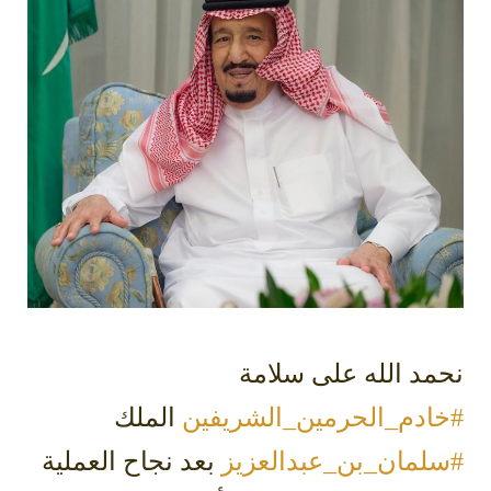
نحمد الله على سلامة
#خادم_الحرمين_الشريفين
‬⁩ الملك
#سلمان_بن_عبدالعزيز
‬⁩ بعد نجاح العملية