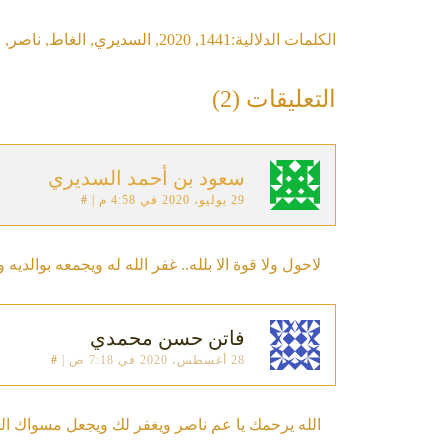
الكلمات الدلالية:
1441
,
2020
,
السديري
,
الغاط
,
ناصر
,
و
التعليقات (2)
سعود بن أحمد السديري
29 يوليو، 2020 في 4:58 م
|
#
لاحول ولا قوة الا بلله.. غفر الله له ويجمعه بوالديه
فاتن حسن محمدي
28 أغسطس، 2020 في 7:18 ص
|
#
‏الله يرحمك يا عم ناصر ويغفر لك ويجعل مسواك ال