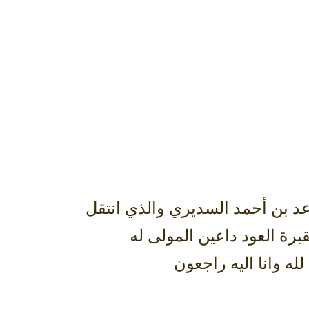
تنعي أسرة السديري باسم كافة أفراد الأسرة الفقيد ناصر بن مساعد بن أحمد ‎السديري والذي انتقل
برة العود داعين المولى له
له وانا اليه راجعون