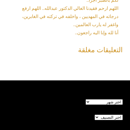
لكم بالصبر اجراً..
اللهم ارحم فقيدنا الغالي الدكتور عبدالله.. اللهم ارفع
درجاته في المهديين ، واخلفه في تركته في الغابرين،
واغفر له يارب العالمين..
أنا لله وإنا اليه راجعون..
التعليقات مغلقة
الأرشيف
تصنيفات