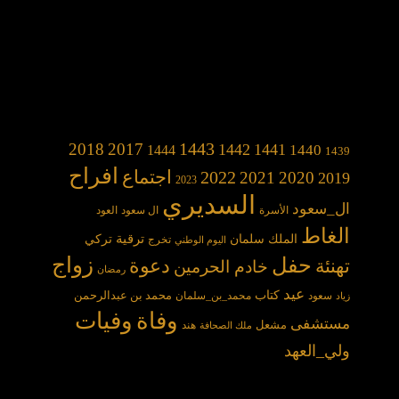
1443
2018
2017
1442
1441
1440
1444
1439
افراح
2022
اجتماع
2021
2020
2019
2023
السديري
ال_سعود
الأسرة
ال سعود
العود
الغاط
الملك سلمان
ترقية
تركي
تخرج
اليوم الوطني
حفل
زواج
دعوة
تهنئة
خادم الحرمين
رمضان
عيد
كتاب
محمد بن عبدالرحمن
سعود
محمد_بن_سلمان
زياد
وفاة
وفيات
مستشفى
مشعل
هند
ملك الصحافة
ولي_العهد