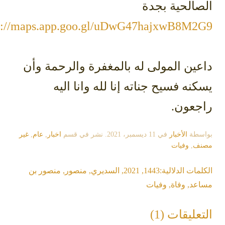
الحية بجدة
https://maps.app.goo.gl/uDwG47hajxwB8M2
ين المولى له بالمغفرة والرحمة وأن
نه فسيح جناته إنا لله وانا اليه
جعون.
سطة
الأخبار
في
11 ديسمبر، 2021
. نشر في قسم
اخبار
,
عام
,
غير
ف
,
وفيات
مات الدلالية:
1443
,
2021
,
السديري
,
منصور
,
منصور بن
عد
,
وفاة
,
وفيات
عليقات (1)