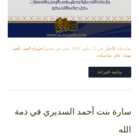
بواسطة
الأخبار
في
12 مايو، 2021
. نشر في قسم
اجتماع العيد
,
العيد
,
تهنئة
,
عام
,
مناسبات
متابعة القراءة
سارة بنت أحمد السديري في ذمة
الله