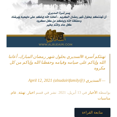
تهنئكم أسرة
#السديري
بحلول شهر رمضان المبارك، أعاننا
الله وإياكم على صيامه وقيامه وحفظنا الله وإياكم من كل
مكروه
— السديري (@alsudairifamily)
April 12, 2021
بواسطة
الأخبار
في
13 أبريل، 2021
. نشر في قسم
اخبار
,
تهنئة
,
عام
,
مناسبات
متابعة القراءة