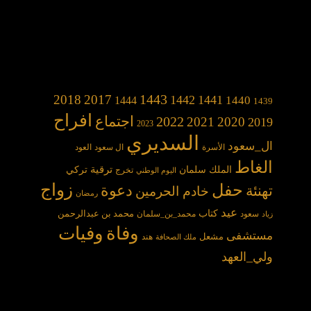
1443
2018
2017
1442
1441
1440
1444
1439
افراح
2022
اجتماع
2021
2020
2019
2023
السديري
ال_سعود
الأسرة
ال سعود
العود
الغاط
الملك سلمان
ترقية
تركي
تخرج
اليوم الوطني
حفل
زواج
دعوة
تهنئة
خادم الحرمين
رمضان
عيد
كتاب
محمد بن عبدالرحمن
سعود
محمد_بن_سلمان
زياد
وفاة
وفيات
مستشفى
مشعل
هند
ملك الصحافة
ولي_العهد