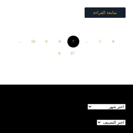
متابعة القراءة
...
10
9
8
7
...
1
37
الأرشيف
تصنيفات