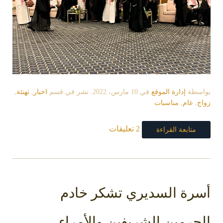
بواسطة
إدارة الموقع
في
10 مارس، 2022
. نشر في قسم
اخبار
,
تهنئة
,
زواج
,
عام
,
مناسبات
2 تعليقات
متابعة القراءة
أسرة السديري تشكر خادم
الحرمين الشريفين والأمراء