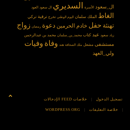
السديري
ال_سعود
الأسرة
ال سعود
العود
الغاط
الملك سلمان
ترقية
تركي
تخرج
اليوم الوطني
حفل
زواج
دعوة
تهنئة
خادم الحرمين
رمضان
عيد
كتاب
محمد بن عبدالرحمن
سعود
محمد_بن_سلمان
زياد
وفاة
وفيات
مستشفى
مشعل
هند
ملك الصحافة
ولي_العهد
تسجيل الدخول
خلاصات FEED الإدخالات
خلاصة التعليقات
WORDPRESS.ORG