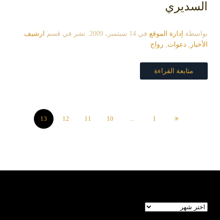
السديري
بواسطة
إدارة الموقع
في
14 سبتمبر، 2009
. نشر في قسم
ارشيف
الأخبار
,
دعوات
,
زواج
متابعة القراءة
13
12
11
10
...
1
الأرشيف