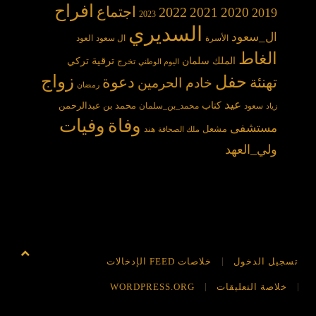
افراح
2022
اجتماع
2021
2020
2019
2023
السديري
ال_سعود
الأسرة
ال سعود
العود
الغاط
الملك سلمان
ترقية
تركي
تخرج
اليوم الوطني
حفل
زواج
دعوة
تهنئة
خادم الحرمين
رمضان
عيد
كتاب
محمد بن عبدالرحمن
سعود
محمد_بن_سلمان
زياد
وفاة
وفيات
مستشفى
مشعل
هند
ملك الصحافة
ولي_العهد
تسجيل الدخول
خلاصات FEED الإدخالات
خلاصة التعليقات
WORDPRESS.ORG