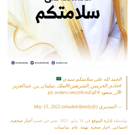
الحمد لله على سلامتكم سيدي
#خادم_الحرمين_الشريفين
#الملك_سلمان_بن_عبدالعزيز
#آل_سعود
pic.twitter.com/y0lcnsEqF8
— السديري (@alsudairifamily)
May 15, 2022
بواسطة
إدارة الموقع
في
16 مايو، 2022
. نشر في قسم
أخبار صحفية
,
اجتماعي
,
اخبار صحية
,
تهنئة
,
عام
,
مناسبات