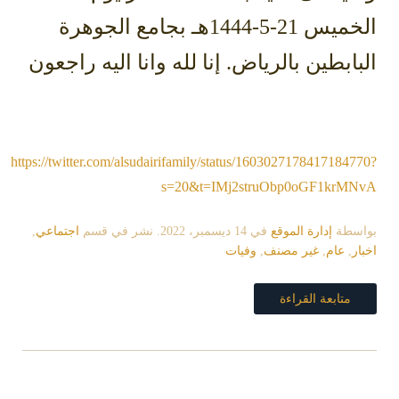
الخميس 21-5-1444هـ بجامع الجوهرة
البابطين بالرياض. إنا لله وانا اليه راجعون
https://twitter.com/alsudairifamily/status/1603027178417184770?
s=20&t=IMj2struObp0oGF1krMNvA
بواسطة
إدارة الموقع
في
14 ديسمبر، 2022
. نشر في قسم
اجتماعي
,
اخبار
,
عام
,
غير مصنف
,
وفيات
متابعة القراءة