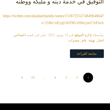
التوفيق في خدمة دينه و مليكه ووطنه
https://twitter.com/alsudairifamily/status/1536725327484964864?
s=21&t=nEygUKF8GvlSbcym17eFmA
بواسطة
إدارة الموقع
في
14 يونيو، 2022
. نشر في قسم
اجتماعي
,
اخبار
,
تهنئة
,
عام
,
منجزات
متابعة القراءة
10
...
4
3
2
1