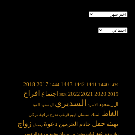
الأرشيف
تصنيفات
1443
2018
2017
1442
1441
1440
1444
1439
افراح
2022
اجتماع
2021
2020
2019
2023
السديري
ال_سعود
الأسرة
ال سعود
العود
الغاط
الملك سلمان
ترقية
تركي
تخرج
اليوم الوطني
حفل
زواج
دعوة
تهنئة
خادم الحرمين
رمضان
عيد
كتاب
محمد بن عبدالرحمن
سعود
محمد_بن_سلمان
زياد