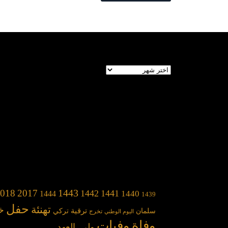
الأرشيف
1443
018
2017
1442
1441
1440
1444
1439
حفل
تهنئة
خ
سلمان
ترقية
تركي
تخرج
اليوم الوطني
وفاة
وفيات
ولي_العهد