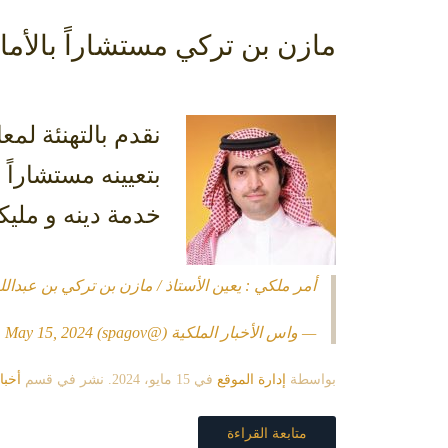
مازن بن تركي مستشاراً بالأمان
نقدم بالتهنئة لم
بتعيينه
مستشاراً ب
خدمة دينه و مليك
أمر ملكي : يعين الأستاذ / مازن بن تركي بن عبدالل
— واس الأخبار الملكية (@spagov)
May 15, 2024
بواسطة
إدارة الموقع
في
15 مايو، 2024
. نشر في قسم
أخبا
متابعة القراءة