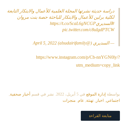
دراسة حديثة نشرتها المجلة العلمية للأعمال والابتكار التابعة
لكلية برلين للأعمال والابتكار للباحثة حصة بنت مروان
#السديري
https://t.co/ScaL6gNCGP
pic.twitter.com/c8uIgdPTCW
— السديري (@alsudairifamily)
April 5, 2022
https://www.instagram.com/p/Cb-nnYGN0ly/?
utm_medium=copy_link
بواسطة
إدارة الموقع
في
5 أبريل، 2022
. نشر في قسم
أخبار صحفية
,
اجتماعي
,
اخبار
,
تهنئة
,
عام
,
منجزات
متابعة القراءة