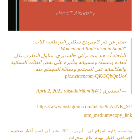
صدر عن دار كامبريدج سكلرز البريطانية كتاب:
"Women and Radicaism in Saudi”
للباحثة أ.د هند بنت تركي
#السديري
؛ يتناول التطرف بكل
أبعاده ومنشأه ومسبباته وتأثيره على بعض الفئات النسائية
وانعكاساته على المجتمع ومعاناة المجمتع منه.
pic.twitter.com/QKGQbQnUof
— السديري (@alsudairifamily)
April 2, 2022
https://www.instagram.com/p/Cb28nAkNK_S/?
utm_medium=copy_link
بواسطة
إدارة الموقع
في
2 أبريل، 2022
. نشر في قسم
أخبار صحفية
,
اجتماعي
,
اخبار
,
تهنئة
,
عام
,
منجزات