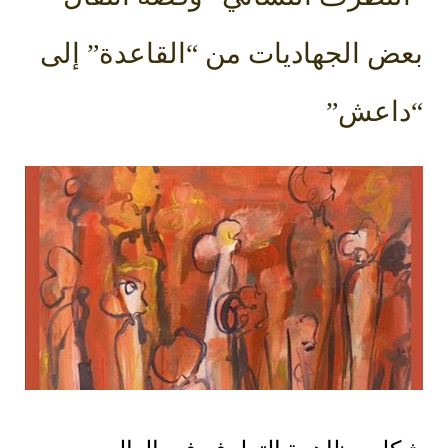
بعض الجهاديات من “القاعدة” إلى
“داعش”