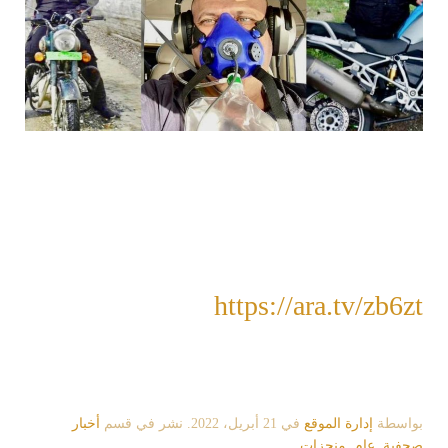
https://ara.tv/zb6zt
بواسطة
إدارة الموقع
في
21 أبريل، 2022
. نشر في قسم
أخبار
صحفية
,
عام
,
منجزات