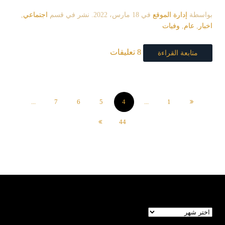
بواسطة
إدارة الموقع
في
18 مارس، 2022
. نشر في قسم
اجتماعي
,
اخبار
,
عام
,
وفيات
8 تعليقات
متابعة القراءة
...
7
6
5
4
...
1
44
الأرشيف