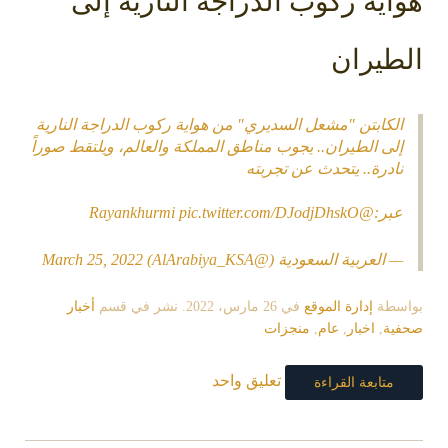
هواية ركوب الدراجة النارية إلى
الطيران
الكابتن "مشعل السديري" من هواية ركوب الدراجة النارية
إلى الطيران.. يجوب مناطق المملكة والعالم، ويلتقط صوراً
نادرة.. يتحدث عن تجربته
عبر:
@Rayankhurmi
pic.twitter.com/DJodjDhskO
— العربية السعودية (@AlArabiya_KSA)
March 25, 2022
بواسطة
إدارة الموقع
في
26 مارس، 2022
. نشر في قسم
أخبار
صحفية
,
اخبار
,
عام
,
منجزات
تعليق واحد
متابعة القراءة