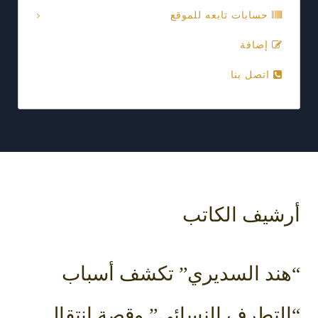
حسابات تابعه للموقع
إضافة
اتصل بنا
أرشيف الكاتب
“هند السديري” تكشف أسباب
“التطرف النسائي” وقصة انتقال