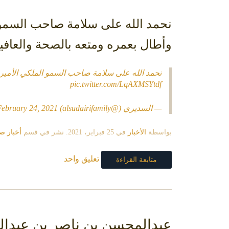
نحمد الله على سلامة ⁧‫صاحب السمو‬‫‬
وأطال بعمره ومتعه بالصحة والعافي
نحمد الله على سلامة صاحب السمو الملكي الأمير
pic.twitter.com/LqAXMSYtdf
— السديري (@alsudairifamily)
February 24, 2021
بواسطة
الأخبار
في
25 فبراير، 2021
. نشر في قسم
أخبار ص
تعليق واحد
متابعة القراءة
عبدالمحسن بن ناصر بن عبدالل