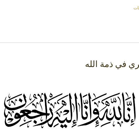
ات
ي في ذمة الله