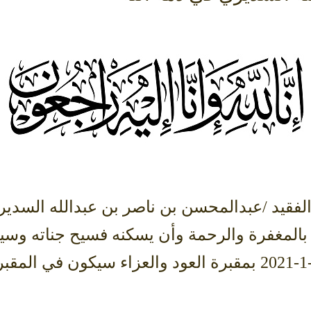
فقيد /عبدالمحسن بن ناصر بن عبدالله السديري
ه بالمغفرة والرحمة وأن يسكنه فسيح جناته وسي
15-6-1442 الموافق28-1-2021 بمقبرة العود والعزاء سيكون 