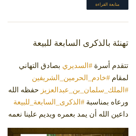
متابعة القراءة
نئة بالذكرى السابعة للبيعة
قدم أسرة
#السديري
بصادق التهاني
قام
#خادم_الحرمين_الشريفين
لملك_سلمان_بن_عبدالعزيز
حفظه الله
عاه بمناسبة
#الذكرى_السابعة_للبيعة
ين الله أن يمد بعمره ويديم علينا نعمه