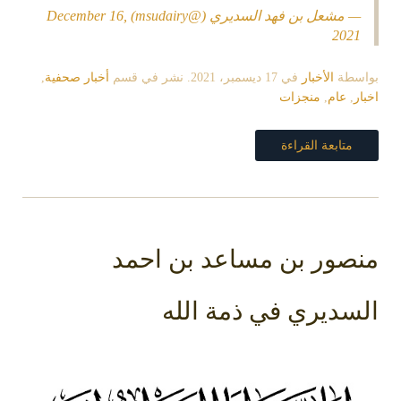
 مشعل بن فهد السديري (@msudairy)
December 16,
202
سطة
الأخبار
في
17 ديسمبر، 2021
. نشر في قسم
أخبار صحفية
,
ر
,
عام
,
منجزات
متابعة القراءة
صور بن مساعد بن احمد
سديري في ذمة الله