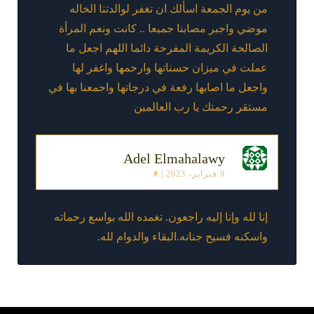
من يوم الجمعة اسألك ان تغفر لوالدتنا الخاله
موضي واجبر مصابنا جميعا .. كانت ونعم المرأة
الصالحة الكريمة المفرحة دائما اللهم اجعل ما
عملت في ميزان حسناتها وارحمها واغفر لها
واجعل ما اصابها رفعة في درجاتها واجمعنا بها في
مستقر رحمتك يا رب العالمين
Adel Elmahalawy
9 فبراير، 2023
|
#
إنا لله وإنا إليه راجعون. تغمده الله بواسع رحماته
واسكنه فسيح جنانه.البقاء والدوام لله.