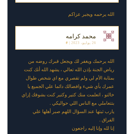
الله يرحمه ويجبر عزاكم
محمد كرامه
26 يوليو، 2023
|
#
الله يرحمك ويغفر لك ويجعل قبرك روضه من
رياض الجنة بإذن الله تعالي ، يشهد الله أنك كنت
بمثابة الأم لي ولم تقصري مع اي شخص طوال
عمرك بأي شيء وافضالك دائما علي الجميع يا
خالتو ، اتعلمت منك كتير وكتير كنت بشوفك إزاي
بتتعاملي مع الناس اللي حواليكي .
يارب ثبتها عند السؤال اللهم صبر أهلها علي
الفراق .
إنا لله وإنا إليه راجعون