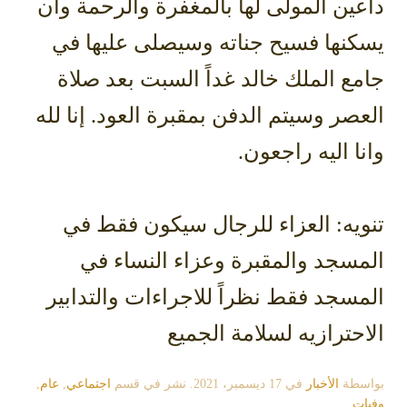
ين المولى لها بالمغفرة والرحمة وأن
كنها فسيح جناته وسيصلى عليها في
ع الملك خالد غداً السبت بعد صلاة
صر وسيتم الدفن بمقبرة العود. إنا لله
ا اليه راجعون.
يه: العزاء للرجال سيكون فقط في
سجد والمقبرة وعزاء النساء في
سجد فقط نظراً للاجراءات والتدابير
حترازيه لسلامة الجميع
سطة
الأخبار
في
17 ديسمبر، 2021
. نشر في قسم
اجتماعي
,
عام
,
ت