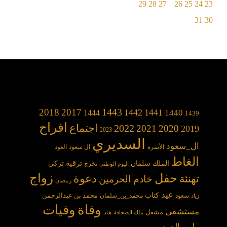
29
28
27
26
25
24
31
1443
2018
2017
1442
1441
1440
1444
1439
افراح
2022
اجتماع
2021
2020
2019
2023
السديري
ال_سعود
الأسرة
ال سعود
العود
الغاط
الملك سلمان
ترقية
تركي
تخرج
اليوم الوطني
حفل
زواج
دعوة
تهنئة
خادم الحرمين
رمضان
عيد
كتاب
محمد بن عبدالرحمن
سعود
محمد_بن_سلمان
زياد
وفاة
وفيات
مستشفى
مشعل
هند
ملك الصحافة
ولي_العهد