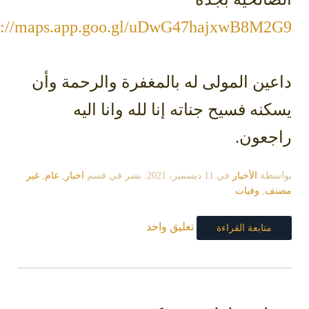
https://maps.app.goo.gl/uDwG47hajxwB8M2
ين المولى له بالمغفرة والرحمة وأن
نه فسيح جناته إنا لله وانا اليه
جعون.
سطة
الأخبار
في
11 ديسمبر، 2021
. نشر في قسم
اخبار
,
عام
,
غير
ف
,
وفيات
تعليق واحد
متابعة القراءة