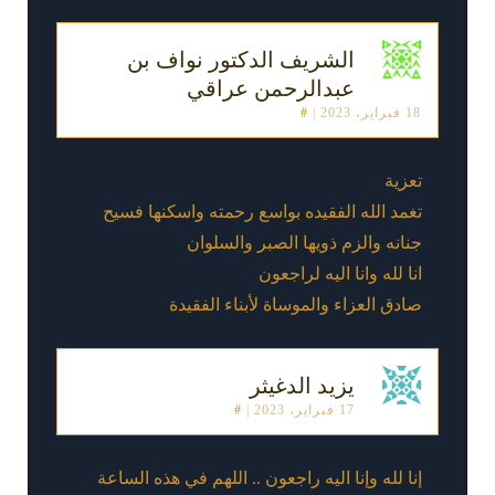
الشريف الدكتور نواف بن
عبدالرحمن عراقي
18 فبراير، 2023
|
#
تعزية
تغمد الله الفقيده بواسع رحمته واسكنها فسيح
جنانه والزم ذويها الصبر والسلوان
انا لله وانا اليه لراجعون
صادق العزاء والموساة لأبناء الفقيدة
يزيد الدغيثر
17 فبراير، 2023
|
#
إنا لله وإنا اليه راجعون .. اللهم في هذه الساعة