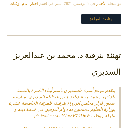
سطة
الأخبار
في
5 نوفمبر، 2021
. نشر في قسم
اخبار
,
عام
,
وفيات
متابعة القراءة
نئة بترقية د. محمد بن عبدالعزيز
سديري
تقدم موقع أسرة
#السديري
باسم أبناء الأسرة بالتهنئة
لدكتور محمد بن عبدالعزيز بن عبدالله السديري بمناسبة
دور قرار مجلس الوزراء بترقيته للمرتبة الخامسة عشرة
وزارة التعليم ..متمنين له دوام التوفيق في خدمة دينه و
ليكه ووطنه
pic.twitter.com/VJmFFZ4D6W