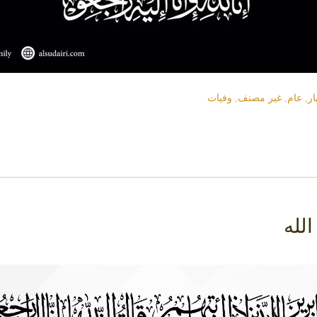
ار
,
عام
,
غير مصنف
,
وفيات
لله