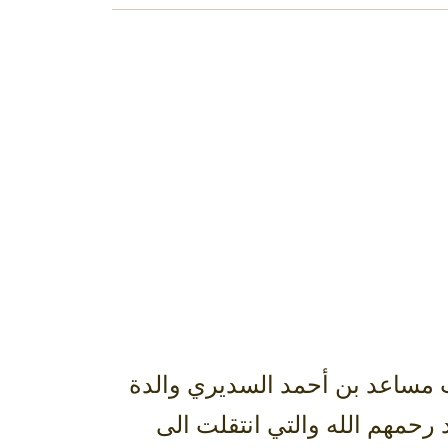
‏تنعي أسرة السديري باسم كافة أفراد الأسرة الفقيدة الاميرة نورة بنت مساعد بن أحمد ‎السديري والدة
د رحمهم الله والتي انتقلت الى