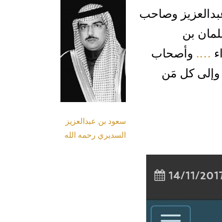
بدالعزيز وصاحب
لمان بن
اء
….
وأصحاب
وإلى كل مَن
سعود بن عبدالعزيز
السديري رحمه الله