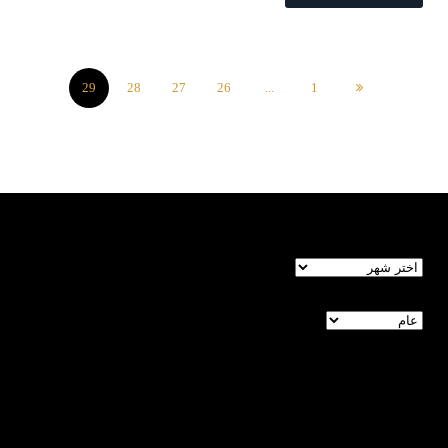
29
28
27
26
...
1
الأرشيف
تصنيفات