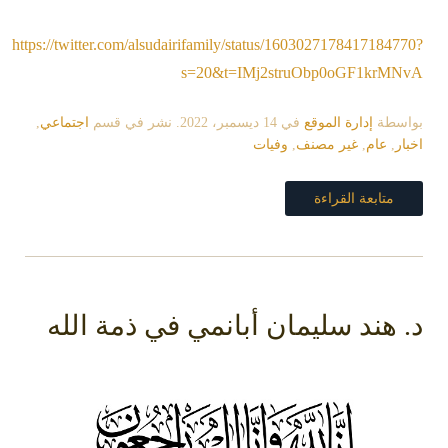
https://twitter.com/alsudairifamily/status/1603027178417184770?
s=20&t=IMj2struObp0oGF1krMNvA
بواسطة
إدارة الموقع
في
14 ديسمبر، 2022
. نشر في قسم
اجتماعي
,
اخبار
,
عام
,
غير مصنف
,
وفيات
متابعة القراءة
د. هند سليمان أبانمي في ذمة الله