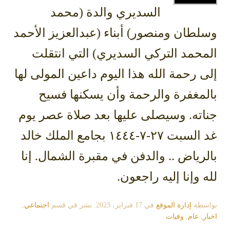
السديري والدة (محمد
وسلطان ومنصور) أبناء (عبدالعزيز الأحمد
المحمد التركي السديري) التي انتقلت
إلى رحمة الله هذا اليوم داعين المولى لها
بالمغفرة والرحمة وأن يسكنها فسيح
جناته. وسيصلى عليها بعد صلاة عصر يوم
غد السبت ٢٧-٧-١٤٤٤ بجامع الملك خالد
بالرياض .. والدفن في مقبرة الشمال. إنا
لله وإنا إليه راجعون.
بواسطة
إدارة الموقع
في
17 فبراير، 2023
. نشر في قسم
اجتماعي
,
اخبار
,
عام
,
وفيات