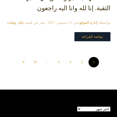
الثقبة. إنا لله وانا اليه راجعون
بواسطة
إدارة الموقع
في
11 سبتمبر، 2022
. نشر في قسم
عام
,
وفيات
متابعة القراءة
18
...
4
3
2
1
الأرشيف