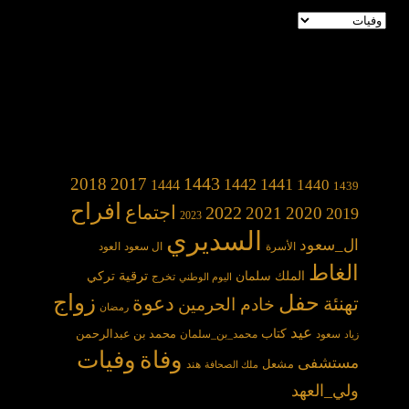
تصنيفات
1443
2018
2017
1442
1441
1440
1444
1439
افراح
2022
اجتماع
2021
2020
2019
2023
السديري
ال_سعود
الأسرة
ال سعود
العود
الغاط
الملك سلمان
ترقية
تركي
تخرج
اليوم الوطني
حفل
زواج
دعوة
تهنئة
خادم الحرمين
رمضان
عيد
كتاب
محمد بن عبدالرحمن
سعود
محمد_بن_سلمان
زياد
وفاة
وفيات
مستشفى
مشعل
هند
ملك الصحافة
ولي_العهد