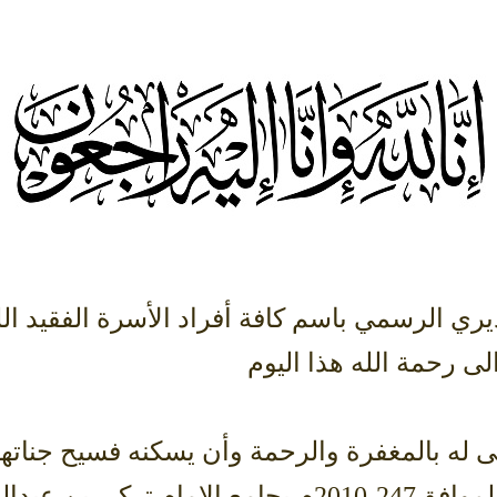
ري الرسمي باسم كافة أفراد الأسرة الفقيد ال
ى رحمة الله هذا اليوم
ا) داعين المولى له بالمغفرة والرحمة وأن يسكنه فسيح
عصر يوم غدا السبت 12-8-1431هـ الموافق247-2010م بج