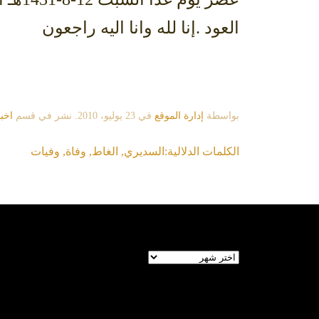
العود .إنا لله وانا اليه راجعون
بواسطة
إدارة الموقع
في
23 يوليو، 2010
. نشر في قسم
اخبا
الكلمات الدلالية:
السديري
,
الغاط
,
وفاة
,
وفيات
الأرشيف