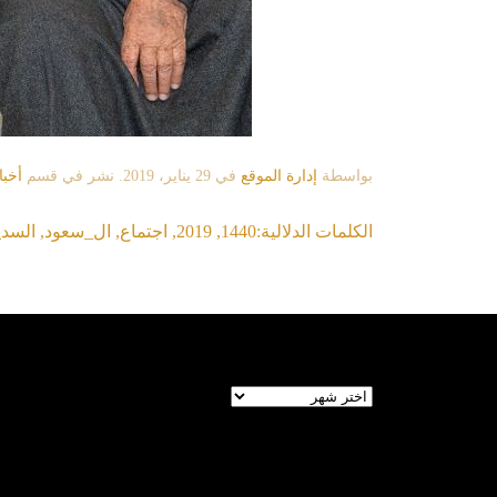
بواسطة
إدارة الموقع
في
29 يناير، 2019
. نشر في قسم
أخبا
الكلمات الدلالية:
1440
,
2019
,
اجتماع
,
ال_سعود
,
السد
الأرشيف