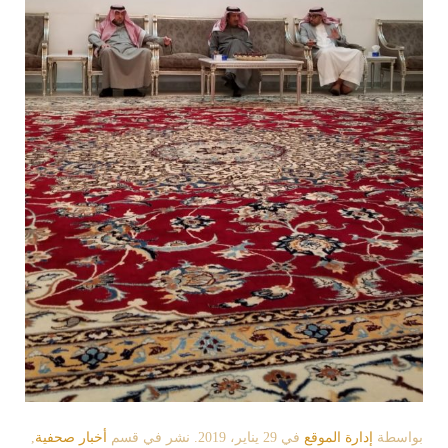
بواسطة
إدارة الموقع
في
29 يناير، 2019
. نشر في قسم
أخبار صحفية
,