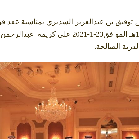
بن توفيق بن عبدالعزيز السديري بمناسبة عقد قر
السبت 10-6-1442هـ الموافق23-1-2021 عل
الذرية الصالحة.