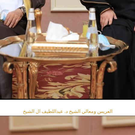
العريس ومعالي الشيخ د. عبداللطيف ال الشيخ