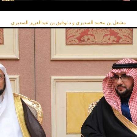
مشعل بن محمد السديري و د.توفيق بن عبدالعزيز السديري