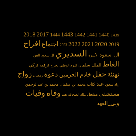
1443
2018
2017
1442
1441
1440
1444
1439
افراح
2022
اجتماع
2021
2020
2019
2023
السديري
ال_سعود
الأسرة
ال سعود
العود
الغاط
الملك سلمان
ترقية
تركي
تخرج
اليوم الوطني
حفل
زواج
دعوة
تهنئة
خادم الحرمين
رمضان
عيد
كتاب
محمد بن عبدالرحمن
سعود
محمد_بن_سلمان
زياد
وفاة
وفيات
مستشفى
مشعل
هند
ملك الصحافة
ولي_العهد