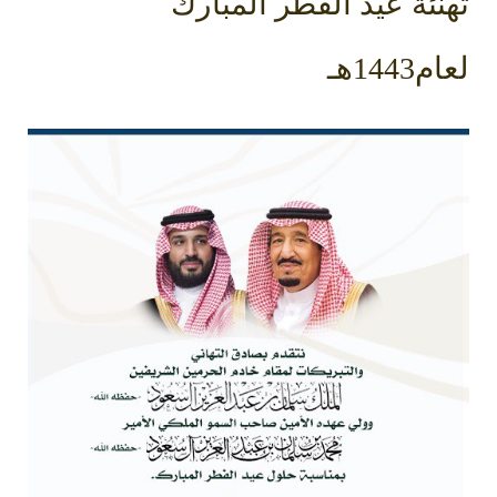
تهنئة عيد الفطر المبارك
لعام1443هـ