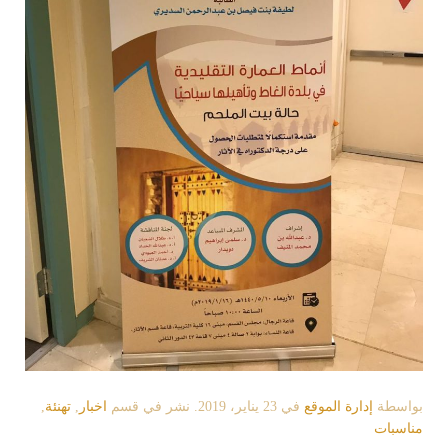
بواسطة
إدارة الموقع
في
23 يناير، 2019
. نشر في قسم
اخبار
,
تهنئة
,
مناسبات